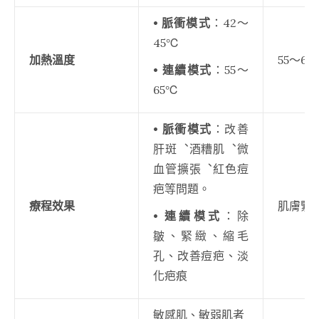
• 脈衝模式
：42～
45℃
加熱溫度
55～6
• 連續模式
：55～
65℃
• 脈衝模式
：改善
肝斑︑酒糟肌︑微
血管擴張︑紅色痘
疤等問題。
療程效果
肌膚緊
• 連續模式
：除
皺、緊緻、縮毛
孔、改善痘疤、淡
化疤痕
敏感肌、敏弱肌者