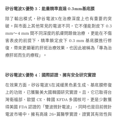
矽谷電波X優勢 3：能量精準直達 0.3mm基底膜
除了輸出模式，矽谷電波X在治療深度上也有重要的突
破。與市面上其他常見的電波不同，它不僅能對皮下 0.3
mm～4 mm
間不同深度的肌膚問題做治療
，更能在不傷
害表皮的前提下，精準鎖定皮下 0.3 mm 基底膜進行修
復，帶來更顯著的肝斑治療效果，也因此被稱為「專為治
療肝斑而生的療程」。
矽谷電波X優勢 4：國際認證、擁有安全研究實證
在效果方面，矽谷電波X在減緩黑色素生成、基底膜修復
上的功效，已獲醫美大國韓國
研究實證
。且，它已取得台
灣衛福部、歐盟 CE、韓國 KFDA 多國核可，更是少數獲
得美國 FDA 認證的「雙波微針電波」，同時也是目前微針
電波市場中，擁有高達 26+篇醫學實證，證實其有效性與