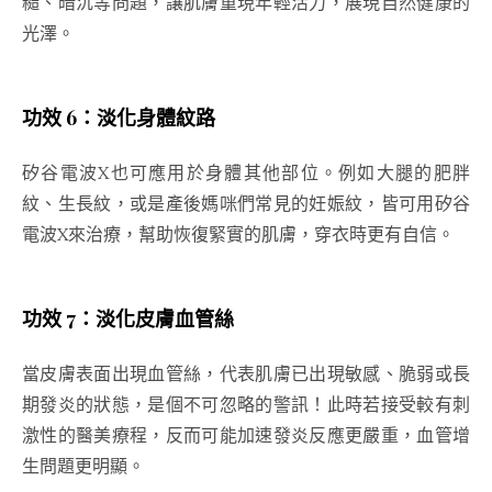
糙、暗沉等問題，讓肌膚重現年輕活力，展現自然健康的
光澤。
功效 6：淡化身體紋路
矽谷電波X也可應用於身體其他部位。例如大腿的肥胖
紋、生長紋，或是產後媽咪們常見的妊娠紋，皆可用矽谷
電波X來治療，幫助恢復緊實的肌膚，穿衣時更有自信。
功效 7：淡化皮膚血管絲
當皮膚表面出現血管絲，代表肌膚已出現敏感、脆弱或長
期發炎的狀態，是個不可忽略的警訊！此時若接受較有刺
激性的醫美療程，反而可能加速發炎反應更嚴重，血管增
生問題更明顯。