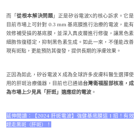
而「
從根本解決問題
」正是矽谷電波X的核心訴求。它是
目前市場上可針對 0.3 mm 基底膜進行治療的電波，能有
效修補受損的基底膜，並深入真皮層進行修復，讓黑色素
細胞恢復穩定，抑制黑色素生成。如此一來，不僅能改善
現有斑點，更能預防其復發，提供長期的淨膚效果。
正因為如此，矽谷電波Ｘ成為全球許多皮膚科醫生選擇使
用的肝斑治療儀器，目前也已通過
台灣衛福服部核准，成
為市場上少見具「肝斑」適應症的電波
。
延伸閱讀：
【2024 肝斑電波】強健基底膜這 1 招！有效
趕走黑斑（肝斑）！