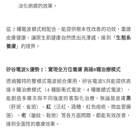
淡化疤痕的效果。
這 2 種電波模式相配合，能提供根本性改善的功效，重建
皮膚健康，讓原生肌健康自然透出光澤感，達到「
生態系
養膚
」的境界。
矽谷電波X優勢 2：實現全方位養膚 高達8種治療模式
透過獨特的雙模式電波結合運用，矽谷電波X共能提供高
達８種治療模式（4 種脈衝式電波、4 種連續式電波），
能創造多層次與不同強度的客製化治療，無論是皮膚
黑
（肝斑、雀斑）、
紅
（泛紅、酒糟、紅色痘疤、微血管擴
張）、
老
（皺紋、鬆弛）等各方面問題，都能有效改善，
達到全面性的養膚效果。