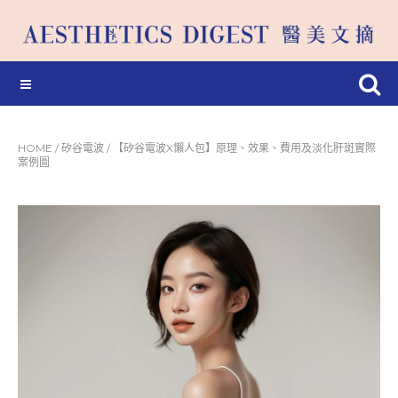
HOME
/
矽谷電波
/
【矽谷電波X懶人包】原理、效果、費用及淡化肝斑實際
案例圖