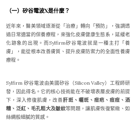
（一）
矽谷電波X
是什麼？
近年來，醫美領域逐漸從「治療」轉向「預防」，強調透
過日常適當的保養療程，來強化皮膚健康生態系，延緩老
化跡象的出現。而
Sylfirm矽谷電波
就是一種主打「養
膚」，能從根本改善膚質、提升皮膚防禦力的全面性養膚
療程。
Sylfirm 矽谷電波由美國矽谷（Silicon Valley）工程師研
發，因此得名。它的核心技術能在不破壞表層皮膚的前提
下，深入修復肌膚，改善
肝斑、曬斑、痘疤、痘痘、酒
糟、泛紅、毛孔粗大及皺紋
等問題，讓肌膚恢復緊緻、如
絲綢般細膩的質感。