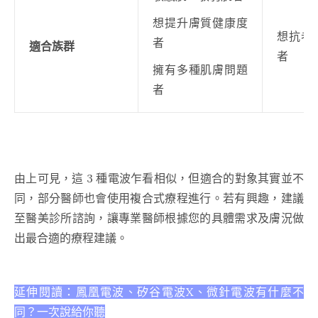
想提升膚質健康度
想抗老
者
適合族群
者
擁有多種肌膚問題
者
由上可見，這 3 種電波乍看相似，但適合的對象其實並不
同，部分醫師也會使用複合式療程進行。若有興趣，建議
至醫美診所諮詢，讓專業醫師根據您的具體需求及膚況做
出最合適的療程建議。
延伸閱讀：
鳳凰電波、矽谷電波X、微針電波有什麼不
同？一次說給你聽