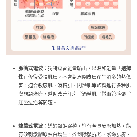
脈衝式電波
：
獨特短暫能量輸出，以溫和能量「
選擇
性
」修復受損肌膚
，
不會對周圍皮膚產生過多的熱傷
害，適合敏感肌、酒糟肌、問題肌等族群進行多種肌
膚問題治療
，
幫助改善肝斑︑酒糟肌︑微血管擴張︑
紅色痘疤等問題。
連續式電波
：透過熱能累積，進行全真皮層加熱，能
有效刺激膠原蛋白增生，達到除皺抗老、緊緻肌膚、