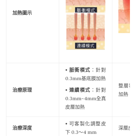
加熱圖示
• 脈衝模式
：針對
0.3mm基底膜加熱
整層容
治療原理
• 連續模式
：針對
加熱
0.3mm~4mm全真
皮層加熱
•
可客製化調整皮
治療深度
深層皮下 
下 0.3～4 mm