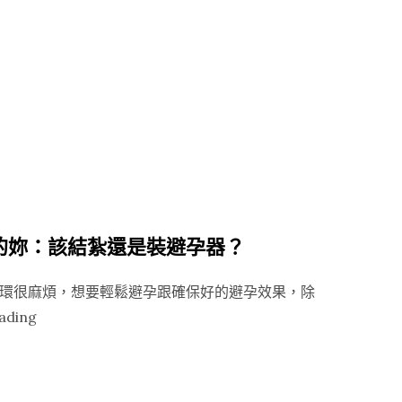
，
26
的妳：該結紮還是裝避孕器？
環很麻煩，想要輕鬆避孕跟確保好的避孕效果，除
“懶
ading
人
高
效