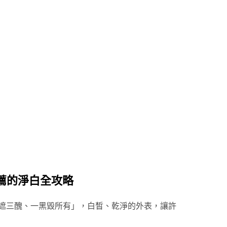
推薦的淨白全攻略
一白遮三醜、一黑毀所有」，白皙、乾淨的外表，讓許