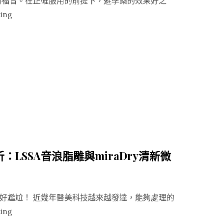
們的福音。在正確服用的前提下，避孕藥的效果好之
紋、
“避
ing
法
孕
令
藥
紋”
後
遺
症
多，
真
的
適
合
LSSA音浪脂雕與miraDry清新微
妳
嗎？
避
好尷尬！ 近幾年醫美科技越來越發達，能夠處理的
孕
“夏
ing
藥