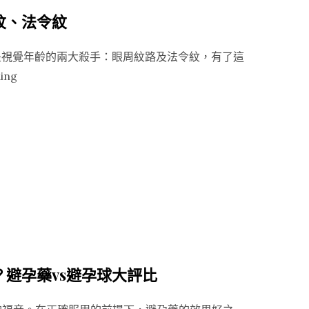
盆
紋、法令紋
底
肌
是視覺年齡的兩大殺手：眼周紋路及法令紋，有了這
鬆
“除
ing
弛？
皺
使
拉
用
提
科
一
技
次
輔
到
助
位，
效
消
果
除
更
眼
避孕藥vs避孕球大評比
好”
周
細