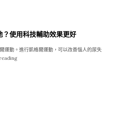
裝
種
避
年
孕
齡
器？”
都
弛？使用科技輔助效果更好
有
可
爾運動。進行凱格爾運動，可以改善惱人的尿失
能
“凱
reading
發
格
生
爾
漏
運
尿
動
困
能
擾”
改
善
產
後