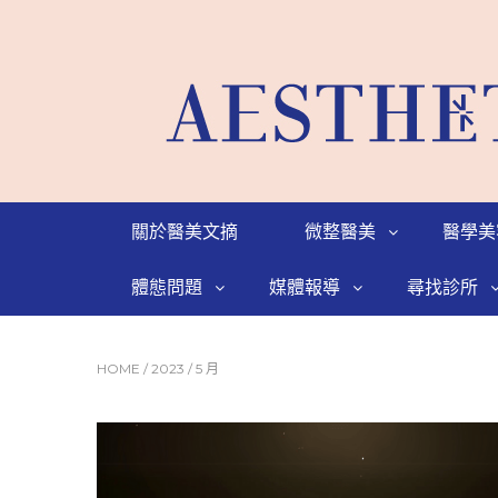
關於醫美文摘
微整醫美
醫學美
體態問題
媒體報導
尋找診所
HOME
/
2023
/
5 月