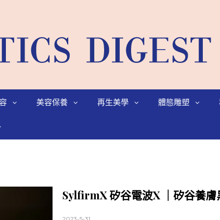
容
美容保養
再生美學
體態雕塑
SylfirmX 矽谷電波X ｜矽谷養
2023-5-31