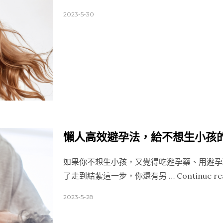
瑕
2023-5-30
好
肌
膚
20
皮
膚
科
醫
師
懶人高效避孕法，給不想生小孩
推
薦
如果你不想生小孩，又覺得吃避孕藥、用避孕
的
了走到結紮這一步，你還有另 …
Continue re
淨
2023-5-28
白
全