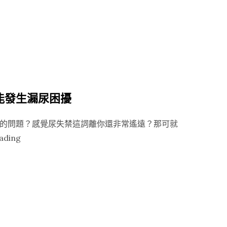
避
孕
法，
給
不
想
生
能發生漏尿困擾
小
孩
的問題？感覺尿失禁這詞離你還非常遙遠？那可就
的
“尿
ading
妳：
失
該
禁
結
年
紮
輕
還
化，
是
各