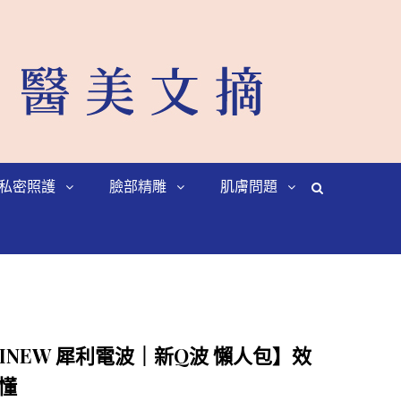
私密照護
臉部精雕
肌膚問題
INEW 犀利電波｜新Q波 懶人包】效
懂