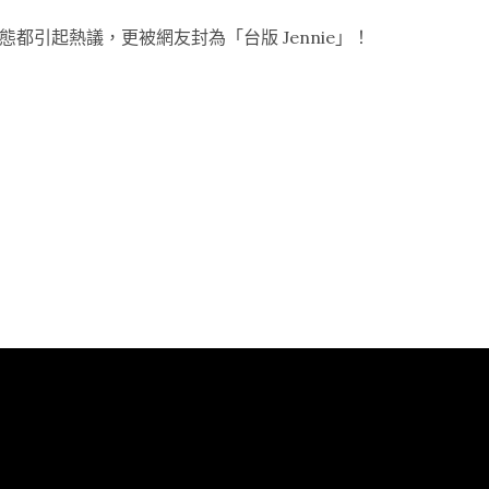
都引起熱議，更被網友封為「台版 Jennie」！
“孫
淑
媚
愛
用
的
醫
美
電
波！
【CELLINEW
犀
利
電