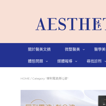
關於醫美文摘
微整醫美
醫學美
體態問題
媒體報導
尋找診所
HOME
/
Category "犀利電波|新Q波"