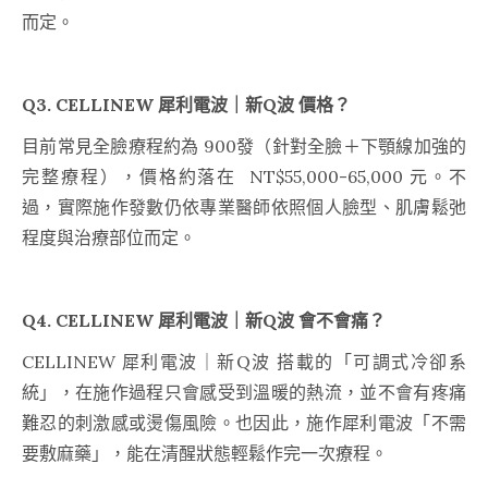
而定。
Q3. CELLINEW 犀利電波｜新Q波 價格？
目前常見全臉療程約為 900發（針對全臉＋下顎線加強的
完整療程），價格約落在 NT$55,000-65,000 元。不
過，實際施作發數仍依專業醫師依照個人臉型、肌膚鬆弛
程度與治療部位而定。
Q4. CELLINEW 犀利電波｜新Q波 會不會痛？
CELLINEW 犀利電波｜新Q波 搭載的「可調式冷卻系
統」，在施作過程只會感受到溫暖的熱流，並不會有疼痛
難忍的刺激感或燙傷風險。也因此，施作犀利電波「不需
要敷麻藥」，能在清醒狀態輕鬆作完一次療程。