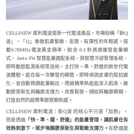
CELLINEW 犀利電波是新一代電波產品，市場俗稱「新Q
波」，「Q」象徵肌膚緊緻、澎潤、有彈性的年輕感。搭
載6.78MHz電波黃金頻率，結合 0.1 秒高速連發能量模
式、 Auto Fit 智慧能量適配系統、與智慧冷卻管理系統、
即時動態監測系統等技術，主打快 × 準 × 舒適的新世代電
波體驗。能在每一次擊發的瞬間，即時偵測皮膚的阻抗變
化，並自動微調能量輸出，透過精準熱能能深入肌底，啟
動膠原新生與輪廓支撐力，改善鬆弛、細紋與輪廓模糊，
打造自然的超標準膠原飽和感。
CELLINEW 犀利電波｜新Q波 的核心不只是「加熱」，
而是透過
「快、準、穩、舒適」的能量管理，讓肌膚在有
效熱刺激下，逐步喚醒膠原新生與緊緻支撐力。
在舒適度