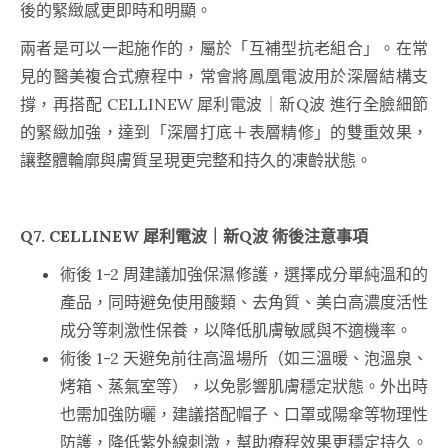
後的緊緻感更即時和明顯。
兩者是可以一起施作的，屬於「互補型抗老組合」。在常
見的醫美複合式療程中，常會將鳳凰電波用於深層結構支
撐，再搭配 CELLINEW 犀利電波｜新Q波 進行全臉細節
的緊緻加強，達到「深層打底＋表層精修」的雙重效果，
讓整體輪廓與膚質呈現更完整和持久的凍齡狀態。
Q7. CELLINEW 犀利電波｜新Q波 術後注意事項
術後 1-2 周建議加強保濕修護，選擇成分單純溫和的
產品，同時避免使用酸類、去角質、美白高濃度活性
成分等刺激性保養，以降低肌膚敏感與不適機率。
術後 1-2 天避免前往高溫場所（如三溫暖、泡溫泉、
烤箱、蒸氣室等），以免影響肌膚穩定狀態。外出時
也需加強防曬，建議搭配帽子、口罩或陽傘等物理性
防護，降低紫外線刺激，幫助療程效果更穩定持久。