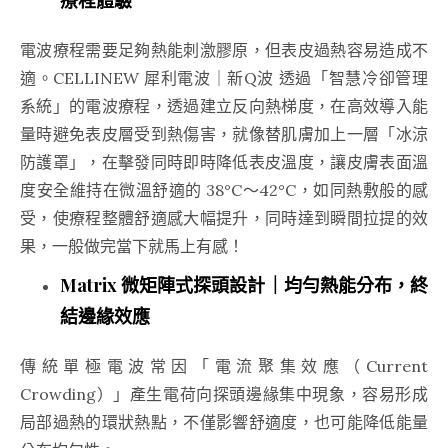
療程體驗
電波療程需要足夠熱能刺激膠原，但表皮過熱容易造成不
適。CELLINEW 犀利電波｜新Q波 透過「智慧冷卻管理
系統」的電波療程，透過建立反向熱梯度，在高效導入能
量時避免表皮層受到熱傷害，就像替肌膚加上一層「冰涼
防護罩」，在擊發同時即時降低表皮溫度，讓皮膚表面溫
度安全維持在微溫舒適的 38°C～42°C，如同熱敷般的感
受，使療程整體舒適感大幅提升，同時達到瞬間拉提的效
果，一般做完當下就馬上有感！
Matrix 微矩陣式探頭設計｜均勻熱能分布，終
結邊緣效應
傳統單極電波常因「電流聚集效應（Current
Crowding）」產生電荷向探頭邊緣集中現象，容易形成
局部過熱的環狀熱點，不僅影響舒適度，也可能降低能量