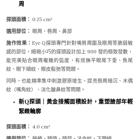
周
探頭面積：
0.25 cm²
適用部位：
眼周、唇周、鼻部
施作效果：
Eye Q探頭專門針對嘴唇周圍及眼周等脆弱敏
感的部位，細緻小巧的探頭設計加上 900 發的極致發數，
能完美貼合眼周複雜的弧度，有效撫平眼尾下垂、魚尾
紋、眼下細紋、眼皮鬆弛等問題。
同時，也能精準集中刺激膠原增生，提亮唇周暗沉、木偶
紋（嘴角紋）、淡化皺鼻紋等問題。
新Q探頭｜黃金接觸面積設計，重塑臉部年輕
緊緻輪廓
探頭面積：
4.0 cm²
適用部位：
臉頰、額頭、頸部、法令紋、下顎線