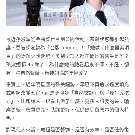
最近孫淑媚從金曲獎舞台到公開活動，凍齡狀態都引起熱
議，更被網友封為「台版 Jennie」！「她做了什麼醫美項
目」的話題火熱延燒，美到全部人都在問她的醫生是誰？
孫淑媚都 45 歲了，為什麼她的臉看起來不僵、不腫，卻
有一種自然緊緻、精神飽滿的年輕感？
事實上，近年明星圈的醫美趨勢，早已不再追求過度填充
或明顯改變五官，而是更強調「自然微調」 與「原生感抗
老」，比起讓人一眼看出做了什麼，更多人想要的是：輪
廓更緊、膚質更亮、狀態更好，但仍然保留原本的個人特
色。
對現代人來說，療程是否舒適、是否有效率、是否低修復