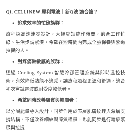
Q1. CELLINEW 犀利電波｜新Q波 適合誰？
追求效率的忙碌族群：
療程採高速連發設計，大幅縮短施作時間，適合工作忙
碌、生活步調緊湊，希望在短時間內完成全臉保養與緊緻
拉提的人。
對疼痛較敏感的族群：
透過 Cooling System 智慧冷卻管理系統與即時溫控技
術，有效降低熱能不適感，讓療程過程更溫和舒適，適合
初次嘗試電波或耐受度較低者。
希望同時改善膚質與輪廓者：
以分層能量導入設計，同步作用於表層肌膚紋理與深層支
撐結構，不僅改善細紋與膚質粗糙，也能同步進行輪廓緊
緻與拉提