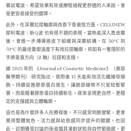
嘗試電波、希望效果有效或療程過程更舒適的人來說，會
是更容易接受的選擇。
此外，在深層拉提輪廓與改善下垂疲態方面，CELLINEW
犀利電波｜新Q波 也有很不錯的表現。當熱能深入真皮層
後，會進一步傳導進皮下組織與深層結構，在 50°C 到
70°C 的最佳重塑溫度下有效拉提輪廓，宛如有一隻隱形的
手將垂直方向（Z 軸）拉提和支撐。
據 2025 年的
《Journal of Cosmetic Medicine》
（美容
醫學期刊） 研究指出，使用後 15 天能有效活化纖維母細
胞，持續促進膠原蛋白增生。讓臉部線條不只是短暫緊
實，而是隨著膠原蛋白持續新生，逐漸呈現更自然、更穩
定的支撐感與立體輪廓。
這也是為什麼許多人在療程後，不只感受到臉變緊，更會
覺得整體氣色、活力感與幼態感同步提升的關鍵。也因
此，近期備受討論的孫淑媚其凍齡狀態與自然緊緻感，更