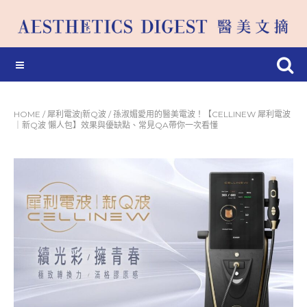
HOME
/
犀利電波|新Q波
/
孫淑媚愛用的醫美電波！【CELLINEW 犀利電波
｜新Q波 懶人包】效果與優缺點、常見QA帶你一次看懂