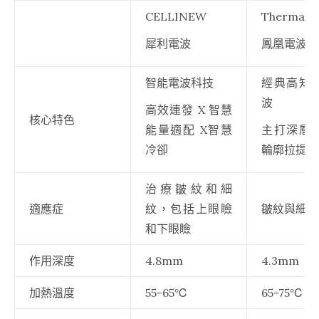
CELLINEW
Thermage
犀利電波
鳳凰電波
智能電波科技
經典高知
波
高效連發 X 智慧
核心特色
能量適配 X智慧
主打深層
冷卻
輪廓拉提
治療皺紋和細
適應症
紋，包括上眼瞼
皺紋與細紋
和下眼瞼
作用深度
4.8mm
4.3mm
加熱溫度
55-65℃
65-75℃