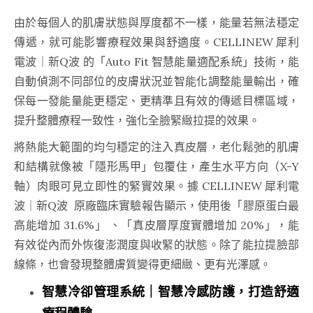
由於每個人的肌膚狀態與厚度都不一樣，能量若無法穩定
傳遞，就可能影響療程效果與舒適度。CELLINEW 犀利
電波｜新Q波 的「Auto Fit 智慧能量適配系統」技術，能
自動偵測不同部位的皮膚狀況並智能化調整能量輸出，確
保每一發能量能更穩定、更精準且有效的傳遞目標區域，
提升整體療程一致性，強化全臉緊緻拉提的效果。
將熱能大範圍的均勻穩定的注入真皮層，老化鬆弛的肌膚
和結構就像被「隱形馬甲」包覆住，產生水平方向（X-Y
軸）肉眼可見立即性的緊實效果。據 CELLINEW 犀利電
波｜新Q波 原廠臨床實驗報告顯示，使用後「膠原蛋白最
高能增加 31.6%」 、「真皮層厚度實體增加 20%」，能
有效從內而外恢復澎潤度與收緊的狀態。除了能拉提臉部
線條，也會發現整體膚質變得更細緻、更有光澤感。
智慧冷卻管理系統｜智慧冷感防護，打造舒適