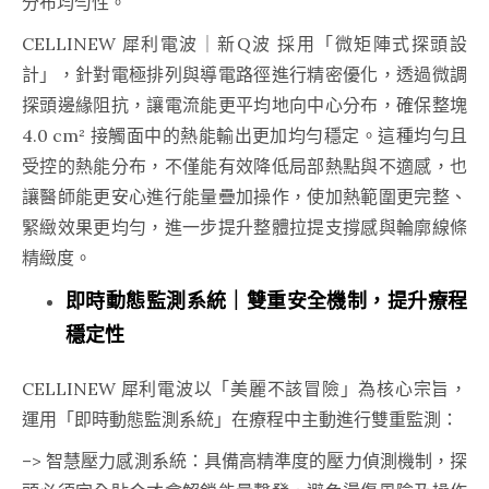
分布均勻性。
CELLINEW 犀利電波｜新Q波 採用「微矩陣式探頭設
計」，針對電極排列與導電路徑進行精密優化，透過微調
探頭邊緣阻抗，讓電流能更平均地向中心分布，確保整塊
4.0 cm² 接觸面中的熱能輸出更加均勻穩定。這種均勻且
受控的熱能分布，不僅能有效降低局部熱點與不適感，也
讓醫師能更安心進行能量疊加操作，使加熱範圍更完整、
緊緻效果更均勻，進一步提升整體拉提支撐感與輪廓線條
精緻度。
即時動態監測系統｜雙重安全機制，提升療程
穩定性
CELLINEW 犀利電波以「美麗不該冒險」為核心宗旨，
運用「即時動態監測系統」在療程中主動進行雙重監測：
–> 智慧壓力感測系統：具備高精準度的壓力偵測機制，探