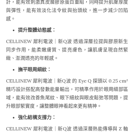
計，能有效刺激真皮層膠原蛋白重組，同時提升肌膚厚度
與彈性，能有效淡化法令紋與抬頭紋，進一步減少凹陷
感。
提升整體幼態感：
CELLINEW 犀利電波｜新Q波 透過深層拉提與膠原新生
同步作用，能柔嫩膚質、提亮膚色，讓肌膚呈現自然緊
緻、澎潤透亮的年輕感。
撫平眼周細紋：
CELLINEW 犀利電波｜新Q波 的 Eye Q 探頭以 0.25 cm²
精巧設計搭配高發數能量輸出，可精準作用於眼周細部區
域，能有效改善魚尾紋、眼下細紋與眼皮鬆弛等問題，提
升眼部緊實度，讓整體眼神看起來更有精神。
強化結構支撐力：
CELLINEW 犀利電波｜新Q波 透過深層熱能傳導與 Z 軸