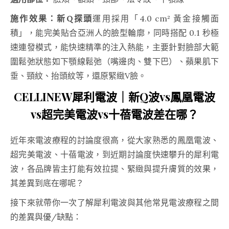
施作效果：新Q探頭
運用採用「4.0 cm² 黃金接觸面
積」，能完美貼合亞洲人的臉型輪廓，同時搭配 0.1 秒極
速連發模式，能快速精準的注入熱能，主要針對臉部大範
圍鬆弛狀態如下顎線鬆弛（嘴邊肉、雙下巴）、蘋果肌下
垂、頸紋、抬頭紋等，還原緊緻V臉。
CELLINEW犀利電波｜新Q波vs鳳凰電波
vs超完美電波vs十蓓電波差在哪？
近年來電波療程的討論度很高，從大家熟悉的鳳凰電波、
超完美電波、十蓓電波，到近期討論度快速攀升的犀利電
波，各品牌皆主打能有效拉提、緊緻與提升膚質的效果，
其差異到底在哪呢？
接下來就帶你一次了解犀利電波與其他常見電波療程之間
的差異與優/缺點：