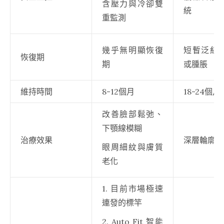
含壓力與冷卻雙
統
重監測
幾乎無明顯恢復
短暫泛紅
恢復期
期
或腫脹
維持時間
8-12個月
18-24個月
改善臉部鬆弛、
下顎線模糊
治療效果
深層輪廓緊
眼周細紋與膚質
老化
1. 目前市場極速
連發的標竿
2. Auto Fit 智能