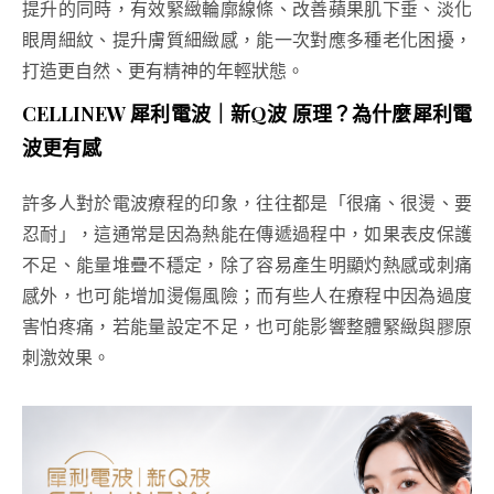
提升的同時，有效緊緻輪廓線條、改善蘋果肌下垂、淡化
眼周細紋、提升膚質細緻感，能一次對應多種老化困擾，
打造更自然、更有精神的年輕狀態。
CELLINEW 犀利電波｜新Q波 原理？為什麼犀利電
波更有感
許多人對於電波療程的印象，往往都是「很痛、很燙、要
忍耐」，這通常是因為熱能在傳遞過程中，如果表皮保護
不足、能量堆疊不穩定，除了容易產生明顯灼熱感或刺痛
感外，也可能增加燙傷風險；而有些人在療程中因為過度
害怕疼痛，若能量設定不足，也可能影響整體緊緻與膠原
刺激效果。