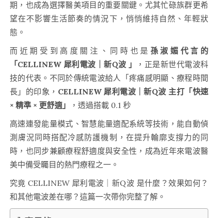
期，也成為選擇醫美項目的重要關鍵。尤其忙碌族群更希
望在不影響生活節奏的情況下，悄悄維持自然、年輕狀
態。
而近期受到高度關注、同時也是
孫淑媚代言的
「CELLINEW 犀利電波｜新Q波 」
，正是新世代電波科
技的代表。不同於傳統電波給人「疼痛感明顯、療程時間
長」的印象，
CELLINEW 犀利電波｜新Q波 主打「快速
× 精準 × 更舒適」
，透過搭載 0.1 秒
高速連發能量模式、智慧能量適配系統等技術，能自動偵
測膚況同時搭配冷感防護機制，在提升輪廓支撐力的同
時，也同步兼顧療程舒適度與安全性，成為近年來電波醫
美中備受矚目的熱門療程之一。
究竟 CELLINEW 犀利電波｜新Q波 是什麼？效果如何？
和其他電波差在哪？這篇一次帶你完整了解。