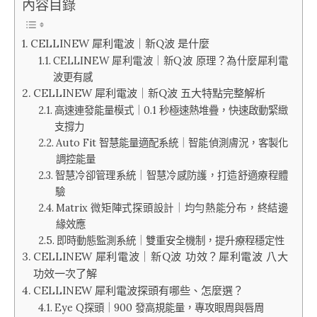
內容目錄
CELLINEW 犀利電波｜新Q波 是什麼
CELLINEW 犀利電波｜新Q波 原理？為什麼犀利電
波更有感
CELLINEW 犀利電波｜新Q波 五大特點完整解析
高速連發能量模式｜0.1 秒極速熱堆疊，快速啟動緊緻
支撐力
Auto Fit 智慧能量適配系統｜智能偵測膚況，客製化
調控能量
智慧冷卻管理系統｜智慧冷感防護，打造舒適療程體
驗
Matrix 微矩陣式探頭設計｜均勻熱能分布，終結邊
緣效應
即時動態監測系統｜雙重安全機制，提升療程穩定性
CELLINEW 犀利電波｜新Q波 功效？犀利電波 八大
功效一次了解
CELLINEW 犀利電波探頭有哪些、怎麼選？
Eye Q探頭｜900 發高規能量，專攻眼周與唇周