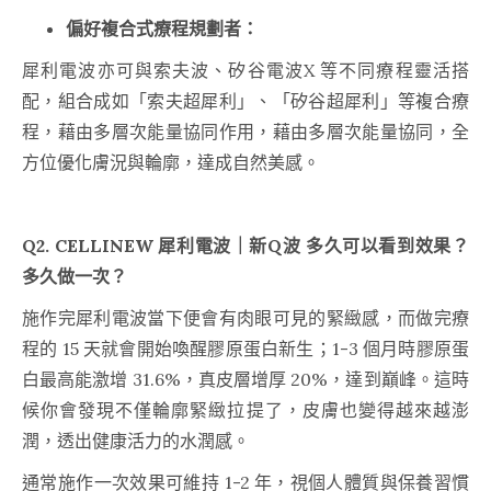
偏好複合式療程規劃者：
犀利電波亦可與索夫波、矽谷電波X 等不同療程靈活搭
配，組合成如「索夫超犀利」、「矽谷超犀利」等複合療
程，藉由多層次能量協同作用，藉由多層次能量協同，全
方位優化膚況與輪廓，達成自然美感。
Q2. CELLINEW 犀利電波｜新Q波 多久可以看到效果？
多久做一次？
施作完犀利電波當下便會有肉眼可見的緊緻感，而做完療
程的 15 天就會開始喚醒膠原蛋白新生；1-3 個月時膠原蛋
白最高能激增 31.6%，真皮層增厚 20%，達到巔峰。這時
候你會發現不僅輪廓緊緻拉提了，皮膚也變得越來越澎
潤，透出健康活力的水潤感。
通常施作一次效果可維持 1-2 年，視個人體質與保養習慣