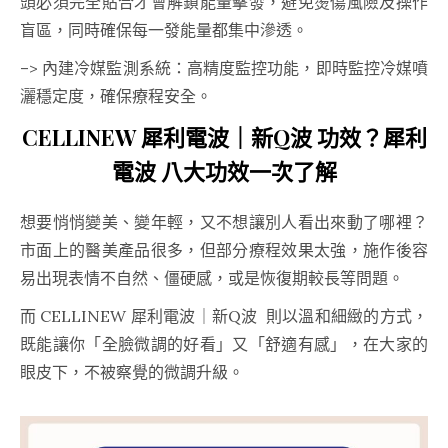
頭必須完全貼合才會解鎖能量擊發，避免燙傷風險及操作
盲區，同時確保每一發能量都集中滲透。
–> 內建冷媒監測系統：高精度監控功能，即時監控冷媒噴
灑穩定度，確保療程安全。
CELLINEW 犀利電波｜新Q波 功效？犀利
電波 八大功效一次了解
想要悄悄變美、變年輕，又不想讓別人看出來動了哪裡？
市面上的醫美產品很多，但部分療程效果太強，施作後容
易出現表情不自然、僵硬感，或是恢復期較長等問題。
而 CELLINEW 犀利電波｜新Q波 則以溫和細緻的方式，
既能讓你「全臉微調的好看」又「舒適有感」，在大家的
眼皮下，不被察覺的微調升級。