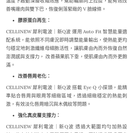
溫度下啟動深層收縮效應，幫助輪廓向上拉提，能有效改
善嘴邊肉與雙下巴，恢復俐落緊緻的 V 臉線條。
膠原蛋白再生：
CELLINEW 犀利電波｜新Q波 運用 Auto Fit 智慧能量適
配系統，能依照不同膚況即時調整能量輸出，使熱能更均
勻穩定地刺激纖維母細胞活性，讓肌膚由內而外恢復自然
澎潤感與支撐力， 改善蘋果肌下垂，使肌膚由內而外更飽
滿。
改善唇周老化：
CELLINEW 犀利電波｜新Q波 搭載 Eye Q 小探頭，能精
準貼合唇周與眼周等細緻區域，透過細緻穩定的熱能刺
激，有效淡化唇周暗沉與木偶紋等問題。
強化真皮層支撐力：
CELLINEW 犀利電波｜新Q波 透過大範圍均勻加熱設