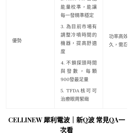
能量校準，能讓
每一發精準穩定
3. 為目前市場有
調整冷噴時間的
功率高效果
優勢
機器，提高舒適
久，需忍痛
度
4. 不鎖探頭時間
與發數，每顆
900發最足量
5. TFDA核可可
治療眼周緊緻
CELLINEW 犀利電波｜新Q波 常見QA一
次看