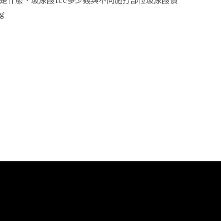
是什麼、玻尿酸1cc多少錢與不同施打部位玻尿酸價
“玻
ng
尿
酸
價
格
怎
麼
看？
打
哪
裡、
選
哪
個
品
牌、