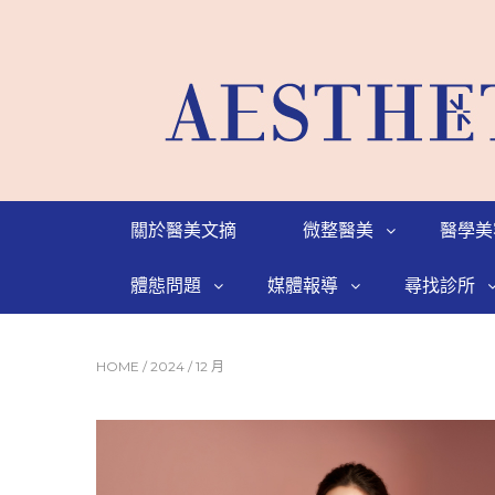
關於醫美文摘
微整醫美
醫學美
體態問題
媒體報導
尋找診所
HOME
/
2024
/
12 月