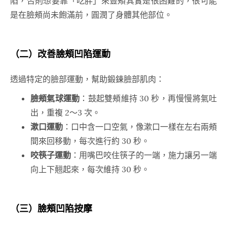
陷，否則想要靠「吃胖」來豐頰其實是很困難的，很可能
是在臉頰尚未飽滿前，圓潤了身體其他部位。
（二）改善
臉頰凹陷運動
透過特定的臉部運動，幫助鍛鍊臉部肌肉：
臉頰氣球運動
：鼓起雙頰維持 30 秒，再慢慢將氣吐
出，重複 2～3 次。
漱口運動
：口中含一口空氣，像漱口一樣在左右兩頰
間來回移動，每次進行約 30 秒。
咬筷子運動
：用嘴巴咬住筷子的一端，施力讓另一端
向上下翹起來，每次維持 30 秒。
（三）
臉頰凹陷按摩