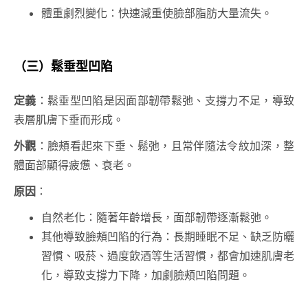
體重劇烈變化：快速減重使臉部脂肪大量流失。
（三）鬆垂型凹陷
定義
：鬆垂型凹陷是因面部韌帶鬆弛、支撐力不足，導致
表層肌膚下垂而形成。
外觀
：臉頰看起來下垂、鬆弛，且常伴隨法令紋加深，整
體面部顯得疲憊、衰老。
原因
：
自然老化：隨著年齡增長，面部韌帶逐漸鬆弛。
其他
導致臉頰凹陷的行為
：長期睡眠不足、缺乏防曬
習慣、吸菸、過度飲酒等生活習慣，都會加速肌膚老
化，導致支撐力下降，加劇臉頰凹陷問題。