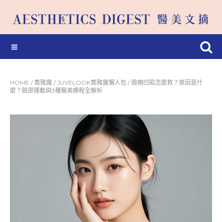
HOME
/
喬雅露
/
JUVELOOK喬雅露懶人包
/
臉頰凹陷怎麼救？原因是什
麼？臉部運動與3種醫美療程全解析