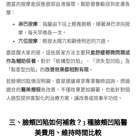
適當的按摩能促進臉部血液循環，幫助營養輸送到皮膚各
層：
淋巴按摩
：指腹由下往上輕推臉頰，順著淋巴流向按
摩，每天早晚各一次。
穴位按摩
：輕按太陽穴和顴骨附近的穴道。
要提醒大家的是，這些居家方法主要
只能舒緩輕微問題或
作為輔助保養
，對於「結構型凹陷」、「流失型凹陷」及
「鬆垂型凹陷」的
改善效果都相對有限
。
若臉頰凹陷情況明顯，還是建議尋求專業醫師諮詢，透過
適合的
醫美療程
來改善，不僅效果更加顯著，也能針對個
人臉型提供客製化的治療方案，讓改善成效事半功倍。
三、
臉頰凹陷如何補救
？3 種
臉頰凹陷醫
美
費用、維持時間比較