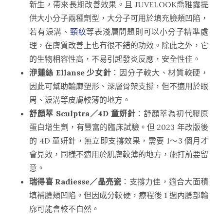
新生，帶來長期改善效果。且 JUVELOOK喬雅露提
供大小分子兩種劑型，大分子可用於填充臉頰凹陷，
若有淚溝、
頸紋
等表淺層問題則可以小分子精準處
理，在膚質改善上也有很不錯的功效。除此之外，它
的生物相容性高，不易引起發炎反應，安全性佳。
洢蓮絲
Ellanse 少女針
：因分子較大、材質較硬，
因此可幫助輪廓塑形、深層骨架支撐，但不適用於眼
周、淚溝等皮膚較薄的地方。
舒顏萃
Sculptra／4D 童妍針
：舒顏萃為初代膠原
蛋白增生劑，有豐富的臨床試驗。但 2023 年改版後
的 4D 童妍針，無立即支撐效果，需要 1～3 個月才
會見效，同樣不適用於肌膚較薄的地方，施打前要留
意。
瑞得喜 Radiesse／
晶亮瓷
：支撐力佳，適合大面積
填補臉頰凹陷。但因成分較硬，療程後 1 週內臉部輪
廓可能會較不自然。