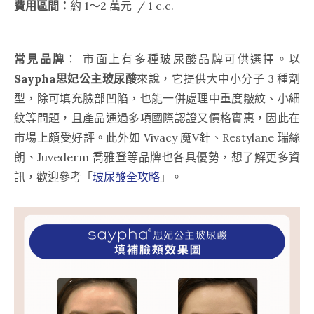
費用區間：
約 1～2 萬元 / 1 c.c.
常見品牌
： 市面上有多種玻尿酸品牌可供選擇。以
Saypha思妃公主玻尿酸
來說，它提供大中小分子 3 種劑
型，除可填充臉部凹陷，也能一併處理中重度皺紋、小細
紋等問題，且產品通過多項國際認證又價格實惠，因此在
市場上頗受好評。此外如 Vivacy 魔V針、Restylane 瑞絲
朗、Juvederm 喬雅登等品牌也各具優勢，想了解更多資
訊，歡迎參考「
玻尿酸全攻略
」。