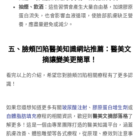
抽煙、飲酒
：這些習慣會產生大量自由基，加速膠原
蛋白流失，也會影響血液循環，使臉部肌膚缺乏營
養，應盡量避免或減少。
五、
臉頰凹
陷醫美知識網站推薦：
醫美文
摘
讓變美更簡單！
看完以上的介紹，希望您對臉頰凹陷相關療程有了更多認
識！
如果您還想知道更多有關
玻尿酸注射
、
膠原蛋白增生劑
或
自體脂肪填充
療程的相關資訊，歡迎到
醫美文摘部落格
了
解更多！這是一個由專業團隊打造的醫美知識平台，涵蓋
肌膚改善、體態雕塑等各式療程，從原理、療效到注意事