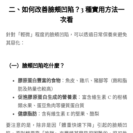
二、如何
改善臉頰凹陷
？3 種實用方法一
次看
針對「輕微」程度的臉頰凹陷，可以透過日常保養來避免
其惡化：
（一）
臉頰凹陷吃什麼
？
膠原蛋白豐富的食物
：魚皮、雞爪、豬腳等（飽和脂
肪及熱量也較高）
促進膠原蛋白生成的營養素
：富含維生素 C 的柑橘
類水果、蛋豆魚肉等優質蛋白質
健康脂肪
：含有維生素 E 的堅果、酪梨
要注意的是，除非是因「體重快速下降」引起的臉頰凹