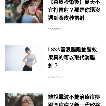
【柔皮秒術後】夏天不
宜打雷射？那是你還沒
遇到柔皮秒雷射
2023-7-21
LSSA音浪脂雕抽脂效
果真的可以取代消脂
針？
2023-7-20
誰說電波不能治療痘痘
跟凹痘疤？新一代矽谷