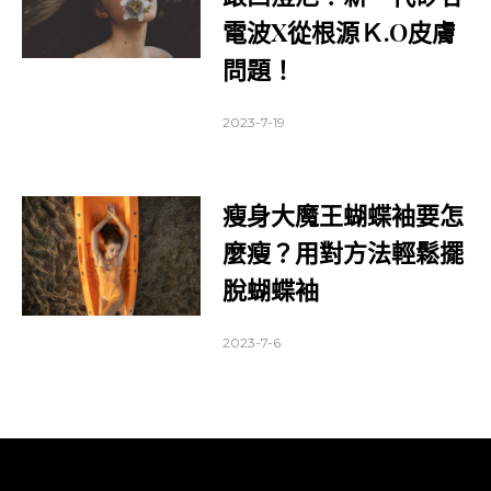
電波X從根源Ｋ.O皮膚
問題！
2023-7-19
瘦身大魔王蝴蝶袖要怎
麼瘦？用對方法輕鬆擺
脫蝴蝶袖
2023-7-6