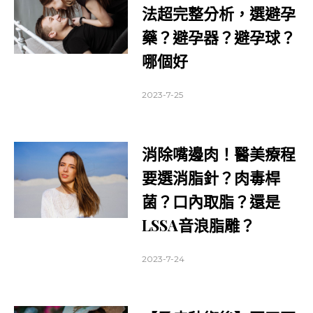
法超完整分析，選避孕
藥？避孕器？避孕球？
哪個好
2023-7-25
消除嘴邊肉！醫美療程
要選消脂針？肉毒桿
菌？口內取脂？還是
LSSA音浪脂雕？
2023-7-24