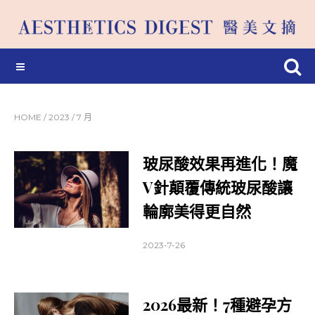
HOME
/
2023
/
7 月
玻尿酸效果再進化！魔
V針顛覆傳統玻尿酸讓
輪廓美得更自然
2023-7-26
2026最新！7種避孕方