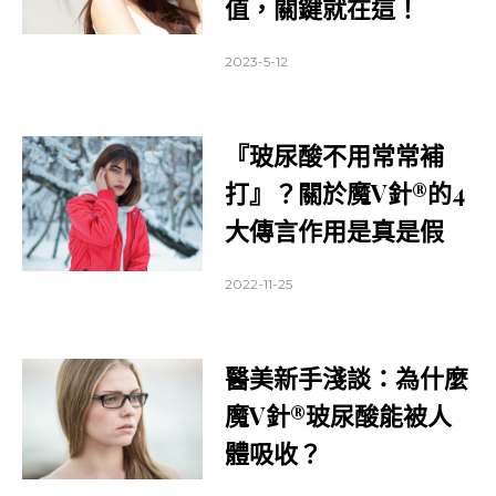
值，關鍵就在這！
2023-5-12
『玻尿酸不用常常補
打』？關於魔V針®的4
大傳言作用是真是假
2022-11-25
醫美新手淺談：為什麼
魔V針®玻尿酸能被人
體吸收？