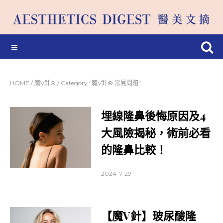
HOME
/
魔V針®
/
Category "魔V針® 常見問題"
埋線隆鼻後悔原因及4
大風險揭秘，術前必看
的隆鼻比較！
2024-7-29
【魔V針】玻尿酸隆