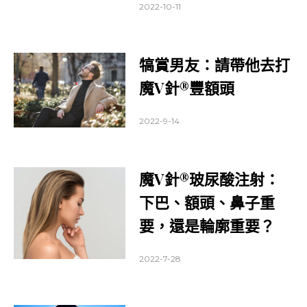
2022-10-11
犒賞男友：請帶他去打
魔V針®豐額頭
2022-9-14
魔V針®玻尿酸注射：
下巴、額頭、鼻子重
要，還是輪廓重要？
2022-7-28