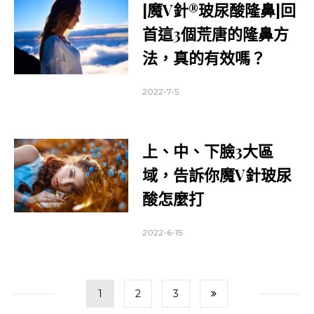
[魔V針®玻尿酸隆鼻]回
首這3個荒唐的隆鼻方
法，真的有效嗎？
2022-7-5
上、中、下臉3大區
域，告訴你魔V針玻尿
酸怎麼打
2022-6-15
文
Page
Page
Page
1
2
3