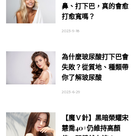
鼻、打下巴，真的會愈
打愈寬嗎？
2023-9-18
為什麼玻尿酸打下巴會
失敗？從質地、種類帶
你了解玻尿酸
2023-6-29
【魔Ｖ針】黑暗榮耀宋
慧喬40+仍維持高顏