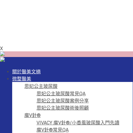
X
關於醫美文摘
微整醫美
思妃公主玻尿酸
思妃公主玻尿酸常見QA
思妃公主玻尿酸案例分享
思妃公主玻尿酸術後照顧
魔V針®
VIVACY 魔V針®/小香風玻尿酸入門先讀
魔V針®常見QA