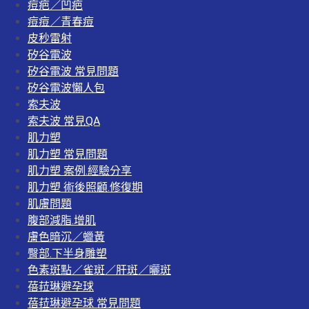
痘疤／凹疤
痘痘／青春痘
皮秒雷射
矽谷電波
矽谷電波 常見問題
矽谷電波懶人包
索夫波
索夫波 常見QA
肌力塑
肌力塑 常見問題
肌力塑 案例.經驗分享
肌力塑 術後照顧.修復期
肌膚問題
腹部減脂.增肌
膚色暗沉／蠟黃
臀部.下半身雕塑
色素斑點／雀斑／肝斑／曬斑
蓓菈琳避孕球
蓓菈琳避孕球 常見問題