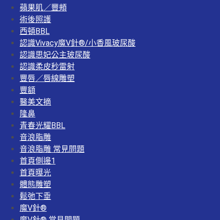
蘋果肌／豐頰
術後照護
西頓BBL
認識Vivacy魔V針®/小香風玻尿酸
認識思妃公主玻尿酸
認識柔皮秒雷射
豐唇／唇線雕塑
豐額
醫美文摘
隆鼻
青春光耀BBL
音浪脂雕
音浪脂雕 常見問題
首頁側邊1
首頁曝光
體態雕塑
鬆弛下垂
魔V針®
魔V針® 常見問題