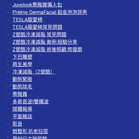
Juvelook喬雅露懶人包
Préime DermaFacial 鉑金泡泡菲秀
TESLA寵愛椅
TESLA寵愛椅常見問題
Z塑酷冷凍減脂 常見問題
Z塑酷冷凍減脂 案例.經驗分享
Z塑酷冷凍減脂 術後照顧.修復期
下巴雕塑
再生美學
冷凍減脂（Z塑酷）
動態緊緻
動態除毛
喬雅露
多泰音波|雙織波
媒體報導
平面雜誌
影音
微整形.抗老拉提
思妃公主玻尿酸