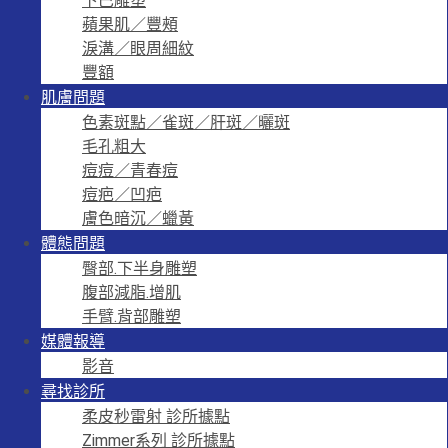
下巴雕塑
蘋果肌／豐頰
淚溝／眼周細紋
豐額
肌膚問題
色素斑點／雀斑／肝斑／曬斑
毛孔粗大
痘痘／青春痘
痘疤／凹疤
膚色暗沉／蠟黃
體態問題
臀部.下半身雕塑
腹部減脂.增肌
手臂.背部雕塑
媒體報導
影音
尋找診所
柔皮秒雷射 診所據點
Zimmer系列 診所據點