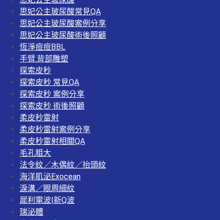
思妃公主玻尿酸常見QA
思妃公主玻尿酸案例分享
思妃公主玻尿酸術後照顧
恆淨痘痘BBL
手臂.背部雕塑
探索皮秒
探索皮秒 常見QA
探索皮秒 案例分享
探索皮秒 術後照顧
柔皮秒雷射
柔皮秒雷射案例分享
柔皮秒雷射相關QA
毛孔粗大
法令紋／木偶紋／抬頭紋
海洋肌泌Exocean
淚溝／眼周細紋
犀利電波|新Q波
瑞泌體