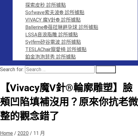
探索皮秒 診所據點
Sofwave索夫波® 診所據點
VIVACY 魔V針® 診所據點
Ballerine®蓓菈琳避孕球 診所據點
LSSA音浪脂雕 診所據點
Sylfirm矽谷電波 診所據點
TESLAChair寵愛椅 診所據點
鉑金泡泡菲秀 診所據點
Search for:
Search
【Vivacy魔V針®輪廓雕塑】臉
頰凹陷填補沒用？原來你抗老微
整的觀念錯了
Home
/
2020
/
11 月