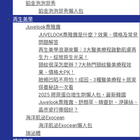
鉑金泡泡菲秀
鉑金泡泡菲秀懶人包
再生美學
Juvelook喬雅露
JUVELOOK喬雅露是什麼？效果、價格及常見
問題解答
再生美學浪潮來襲｜3大醫美療程啟動肌膚再
生力，綻放原生光采！
頸紋很深怎麼辦？7大熱門頸紋醫美療程效
果、價格大PK！
臉頰凹陷不用怕！成因、3種醫美療程＋居家
保養秘訣一次看
2025 膠原蛋白增生劑懶人包，最新韓國
Juvelook喬雅露、舒顏萃、精靈針、洢蓮絲、
晶亮瓷打哪個好？
海洋肌泌Exocean
海洋肌泌Exocean懶人包
瑞泌體