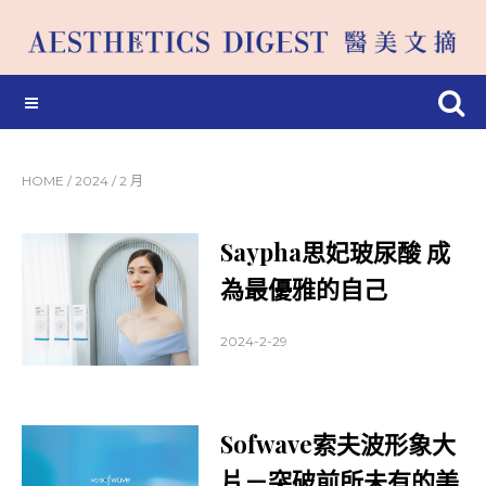
HOME
/
2024
/
2 月
Saypha思妃玻尿酸 成
為最優雅的自己
2024-2-29
Sofwave索夫波形象大
片－突破前所未有的美