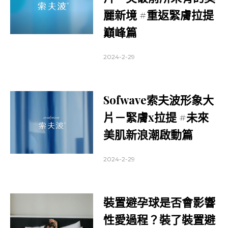
麗新境 #重返緊膚拉提
巔峰篇
2024-2-29
Sofwave索夫波形象大
片－緊膚x拉提 #未來
美肌新浪潮啟動篇
2024-2-29
裝置避孕球是否會影響
性愛過程？裝了裝置避