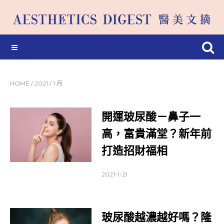
HOME
/
2021
/
1 月
開運玻尿酸－鼻子一
高，富貴滿堂？新年前
打造招財福相
2021-1-21
玻尿酸越濃越好嗎？隆