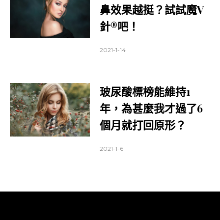
鼻效果越挺？試試魔V
針®吧！
2021-1-14
玻尿酸標榜能維持1
年，為甚麼我才過了6
個月就打回原形？
2021-1-6
關於醫美文摘