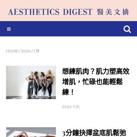
HOME
/
2024
/
1 月
想練肌肉？肌力塑高效
增肌，忙碌也能輕鬆
練！
2024-1-31
3分鐘抉擇盆底肌鬆弛