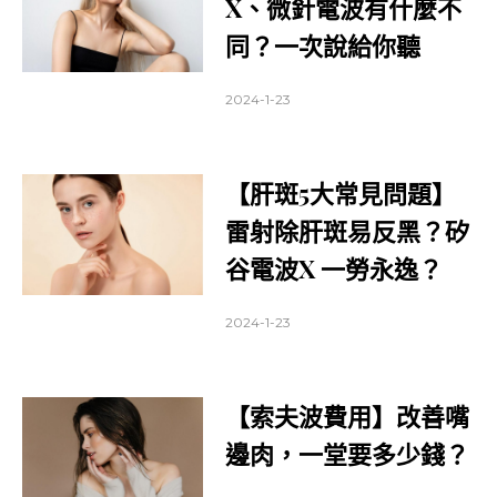
X、微針電波有什麼不
同？一次說給你聽
2024-1-23
【肝斑5大常見問題】
雷射除肝斑易反黑？矽
谷電波X 一勞永逸？
2024-1-23
【索夫波費用】改善嘴
邊肉，一堂要多少錢？