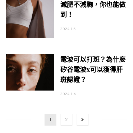
減肥不減胸，你也能做
到！
2024-1-5
電波可以打斑？為什麼
矽谷電波x可以獲得肝
斑認證？
2024-1-4
文
Page
Page
1
2
章