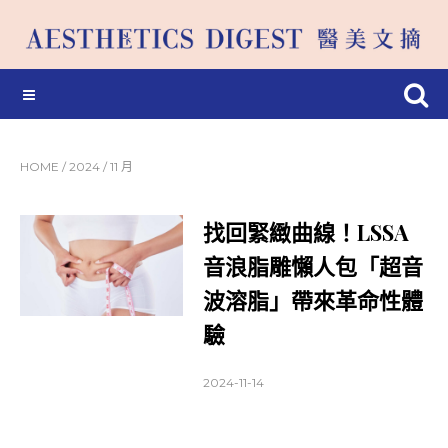
HOME
/
2024
/
11 月
找回緊緻曲線！LSSA
音浪脂雕懶人包「超音
波溶脂」帶來革命性體
驗
2024-11-14