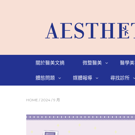
關於醫美文摘
微整醫美
醫學美
體態問題
媒體報導
尋找診所
HOME
/
2024
/
9 月