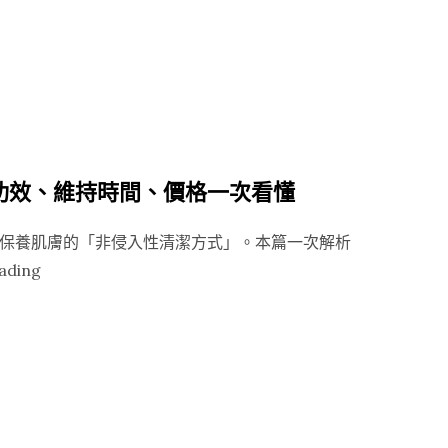
格
一
次
比
較！
了
解
功效、維持時間、價格一次看懂
抽
脂
保養肌膚的「非侵入性清潔方式」。本篇一次解析
費
“水
ading
用
飛
差
梭
異
能
與
帶
選
走
擇
臉