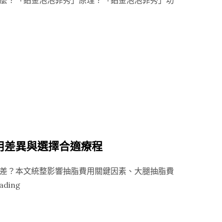
菲秀」是什麼？「鉑金泡泡菲秀」原理？「鉑金泡泡菲秀」功
用差異與選擇合適療程
差？本文統整影響抽脂費用關鍵因素、大腿抽脂費
“抽
ading
脂
價