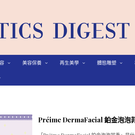
容
美容保養
再生美學
體態雕塑
Préime DermaFacial