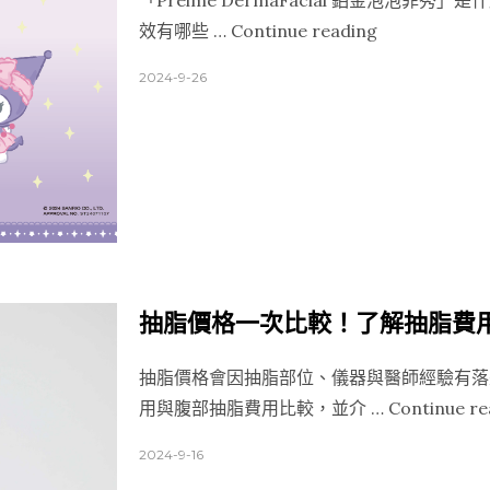
「Préime DermaFacial 鉑金泡泡
“Préime
效有哪些 …
Continue reading
DermaFacial
2024-9-26
鉑
金
泡
泡
菲
秀
是
什
抽脂價格一次比較！了解抽脂費
麼？
全
抽脂價格會因抽脂部位、儀器與醫師經驗有落
新
用與腹部抽脂費用比較，並介 …
Continue re
緊
2024-9-16
緻
煥