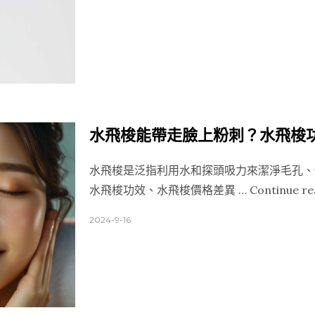
膚
醫
美
科
技！”
水飛梭能帶走臉上粉刺？水飛梭
水飛梭是泛指利用水和探頭吸力來潔淨毛孔、
水飛梭功效、水飛梭價格差異 …
Continue re
2024-9-16