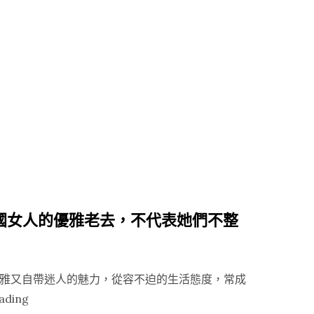
射，
隆
一
鼻】
定
不
要
想
陷
玻
入
尿
不
酸
停
隆
補
鼻
打
變
的
寬，
法國女人的優雅老去，不代表她們不整
輪
這
迴
三
嗎？”
點
雅又自帶迷人的魅力，從容不迫的生活態度，常成
你
“【Vivacy
ading
必