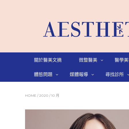
關於醫美文摘
微整醫美
醫學美
體態問題
媒體報導
尋找診所
HOME
/
2020
/
10 月