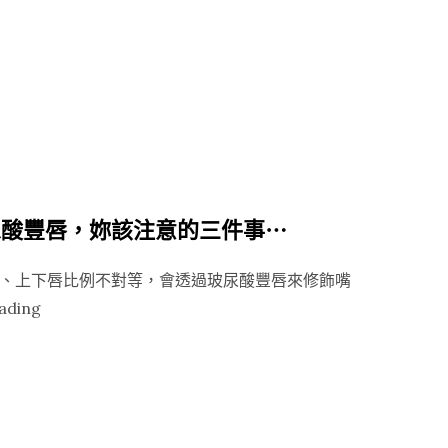
不
塑】
代
塑
表
造
她
完
們
美
不
輪
整
廓，
形”
Vivacy
玻尿酸豐唇，妳該注意的三件事⋯
做
到
、上下唇比例不對等，會透過玻尿酸豐唇來修飾嘴
了”
“【Saypha
ading
思
妃
公
主
玻