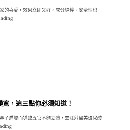
家的喜愛，效果立即又好，成分純粹、安全性也
“【
eading
Vivacy
魔
V
針
®
輪
廓
雕
塑】
玻
鼻變寬，這三點你必須知道！
尿
酸
鼻子扁塌而導致五官不夠立體，去注射醫美玻尿酸
注
“【Vivacy
ading