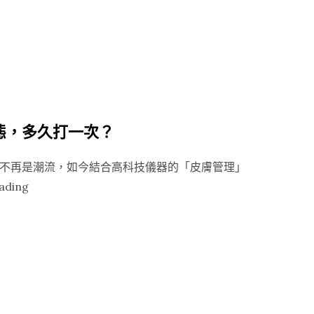
尿
酸】
玻
尿
酸
豐
態，多久打一次？
唇，
妳
不再是潮流，如今結合高科技儀器的「皮膚管理」
該
“【柔
ading
注
皮
意
秒
的
雷
三
射】
件
維
事⋯”
持