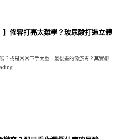
了：
女
人
）】修容打亮太難學？玻尿酸打造立體
只
要
會
嗎？或是常常下手太重，最後畫的像瘀青？其實想
保
“【思
ading
養，
妃
年
玻
齡
尿
不
酸
是
（原：
問
公
題！”
主
玻