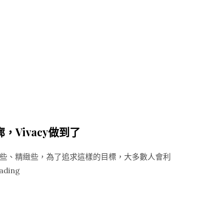
輪
須
廓
知
雕
道！”
塑】
別
傻
了！
法
國
女
，Vivacy做到了
人
的
些、精緻些，為了追求這樣的目標，大多數人會利
優
“【Vivacy
ading
雅
輪
老
廓
去，
雕