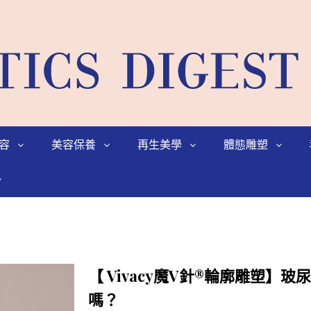
容
美容保養
再生美學
體態雕塑
【 Vivacy魔V針®輪廓雕塑
嗎？