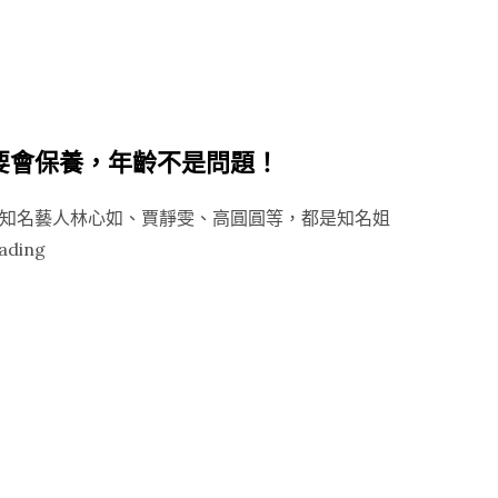
肌
膚
理
想
狀
要會保養，年齡不是問題！
態，
多
知名藝人林心如、賈靜雯、高圓圓等，都是知名姐
久
“那
ading
打
些
一
年
次？”
的
姐
弟
戀
證
明