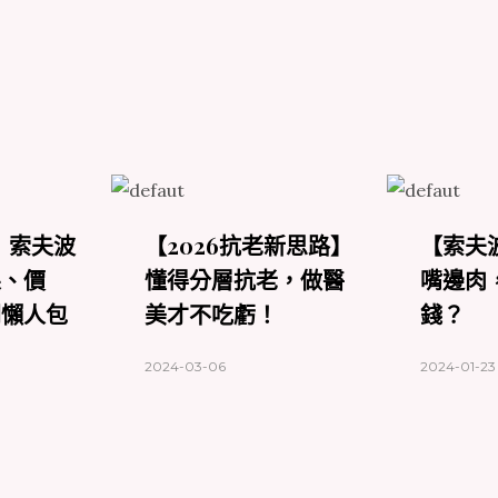
】索夫波
【2026抗老新思路】
【索夫
果、價
懂得分層抗老，做醫
嘴邊肉
間懶人包
美才不吃虧！
錢？
2024-03-06
2024-01-23