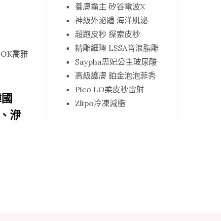
養膚霸主 矽谷電波X
神級外泌體 海洋肌泌
超跑皮秒 探索皮秒
精雕細琢 LSSA音浪脂雕
Saypha思妃公主玻尿酸
高級護膚 鉑金泡泡菲秀
Pico LO柔皮秒雷射
韓國
Zlipo冷凍減脂
針、洢