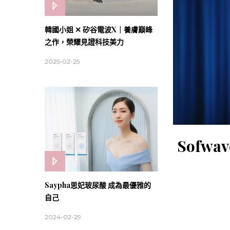
韓國小姐 ✕ 矽谷電波X｜養膚巔峰
之作，榮耀見證科技美力
2025-02-25
Sofw
Saypha思妃玻尿酸 成為最優雅的
自己
2024-02-29