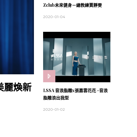
Zclub未來健身－總教練賈靜雯
2020-01-04
新美麗煥新
LSSA 音浪脂雕x張嘉雲花花 -音浪
脂雕浪出我型
2020-01-02