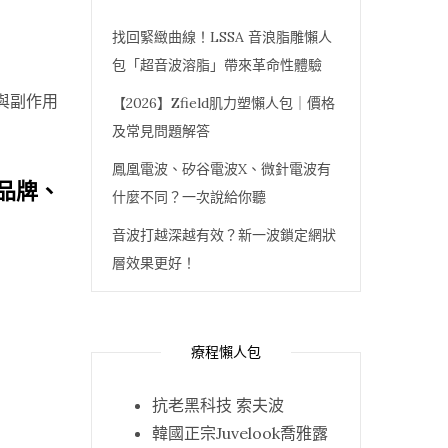
找回緊緻曲線！LSSA 音浪脂雕懶人
包「超音波溶脂」帶來革命性體驗
【2026】Zfield肌力塑懶人包｜價格
及常見問題解答
鳳凰電波、矽谷電波X、微針電波有
品牌、
什麼不同？一次說給你聽
音波打越深越有效？新一波鎖定網狀
層效果更好！
療程懶人包
抗老黑科技 索夫波
韓國正宗Juvelook喬雅露