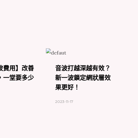
波費用】改善
音波打越深越有效？
3
，一堂要多少
新一波鎖定網狀層效
流
果更好！
技
2023-11-17
20