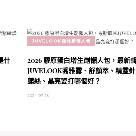
JUVELOOK喬雅露懶人包
秀是什
2026 膠原蛋白增生劑懶人包，最新
JUVELOOK喬雅露、舒顏萃、精靈
蓮絲、晶亮瓷打哪個好？
2024-07-26