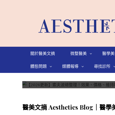
索夫波
關於醫美文摘
微整醫美
醫學美
【2026更新】索夫波
體態問題
媒體報導
尋找診所
2024-07-30
醫美文摘 Aesthetics Blog｜