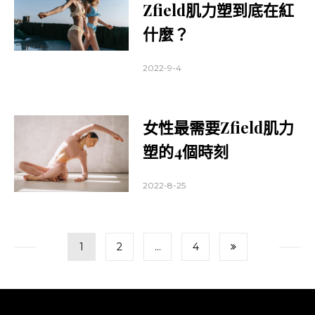
Zfield肌力塑到底在紅
什麼？
2022-9-4
女性最需要Zfield肌力
塑的4個時刻
2022-8-25
文
Page
Page
Page
1
2
...
4
章
導