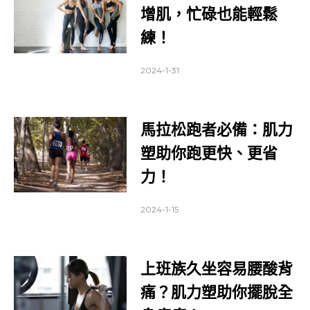
增肌，忙碌也能輕鬆
練！
2024-1-31
馬拉松跑者必備：肌力
塑助你跑更快、更省
力！
2024-1-15
上班族久坐容易腰酸背
痛？肌力塑助你擺脫全