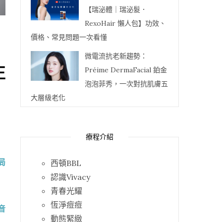
【瑞泌體｜瑞泌髮．
RexoHair 懶人包】功效、
價格、常見問題一次看懂
微電流抗老新趨勢：
正
Préime DermaFacial 鉑金
泡泡菲秀，一次對抗肌膚五
大層級老化
療程介紹
局
西頓BBL
認識Vivacy
青春光耀
恆淨痘痘
音
動態緊緻