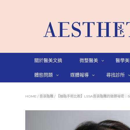
關於醫美文摘
微整醫美
醫學美
體態問題
媒體報導
尋找診所
HOME
/
音浪脂雕
/
【抽脂手術比較】LSSA音浪脂雕的致勝祕密：