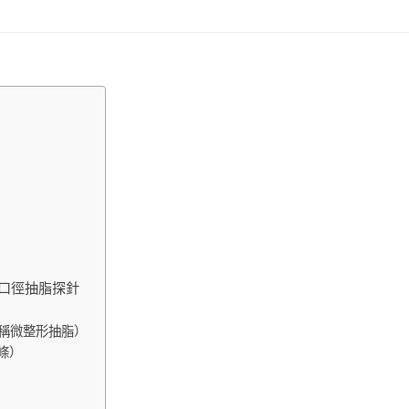
種口徑抽脂探針
堪稱微整形抽脂）
條）