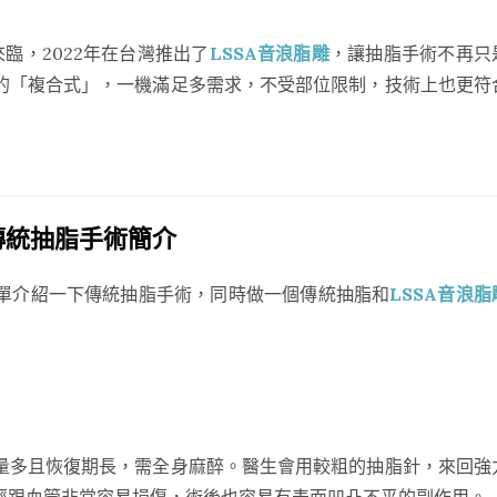
來臨，2022年在台灣推出了
LSSA音浪脂雕
，讓抽脂手術不再只
的「複合式」，一機滿足多需求，不受部位限制，技術上也更符
傳統抽脂手術簡介
單介紹一下傳統抽脂手術，同時做一個傳統抽脂和
LSSA音浪脂
量多且恢復期長，需全身麻醉。醫生會用較粗的抽脂針，來回強
經跟血管非常容易損傷，術後也容易有表面凹凸不平的副作用。