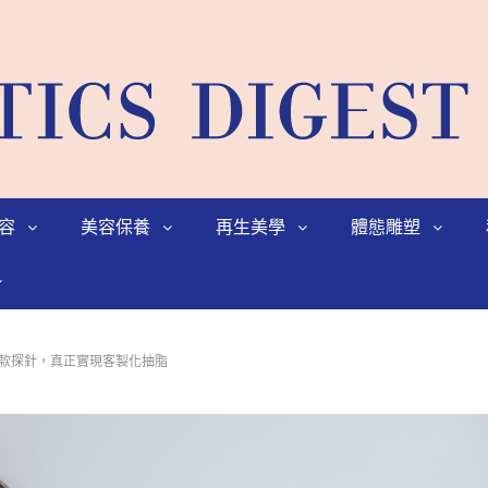
容
美容保養
再生美學
體態雕塑
5款探針，真正實現客製化抽脂