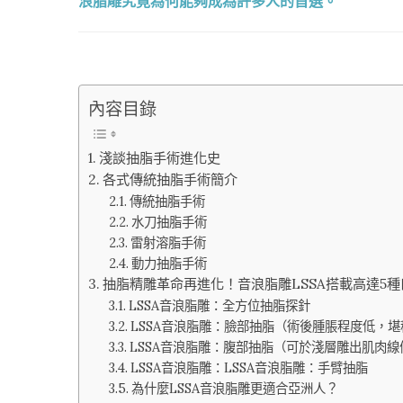
浪脂雕究竟為何能夠成為許多人的首選。
內容目錄
淺談抽脂手術進化史
各式傳統抽脂手術簡介
傳統抽脂手術
水刀抽脂手術
雷射溶脂手術
動力抽脂手術
抽脂精雕革命再進化！音浪脂雕LSSA搭載高達5
LSSA音浪脂雕：全方位抽脂探針
LSSA音浪脂雕：臉部抽脂（術後腫脹程度低，
LSSA音浪脂雕：腹部抽脂（可於淺層雕出肌肉線
LSSA音浪脂雕：LSSA音浪脂雕：手臂抽脂
為什麼LSSA音浪脂雕更適合亞洲人？