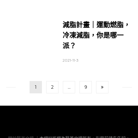
減脂計畫｜運動燃脂，
冷凍減脂，你是哪一
派？
2021-11-3
文
Page
Page
Page
1
2
...
9
章
導
覽
關於醫美文摘