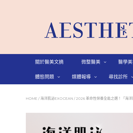
關於醫美文摘
微整醫美
醫學美
體態問題
媒體報導
尋找診所
HOME
/
海洋肌泌EXOCEAN
/
2026 革命性保養全能之選！「海洋