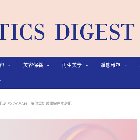
容
美容保養
再生美學
體態雕塑
肌泌 EXOCEAN」讓你重拾透潤嫩白年輕肌